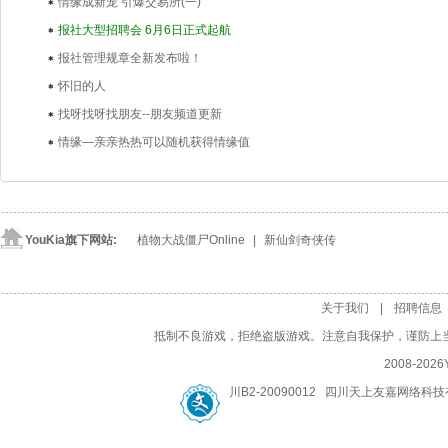
情缘成新宠 引爆交易所(一)
报社大型招聘会 6月6日正式起航
报社管理规章全新发布啦！
怀旧的人
找呀找呀找朋友--朋友频道更新
情缘—亲亲热热可以随机获得情缘值
YouKia旗下网站:
植物大战僵尸Online
| 
新仙剑奇侠传
关于我们
| 
招聘信息
抵制不良游戏，拒绝盗版游戏。注意自我保护，谨防上
2008-
2026
川B2-20090012 四川天上友嘉网络科技有