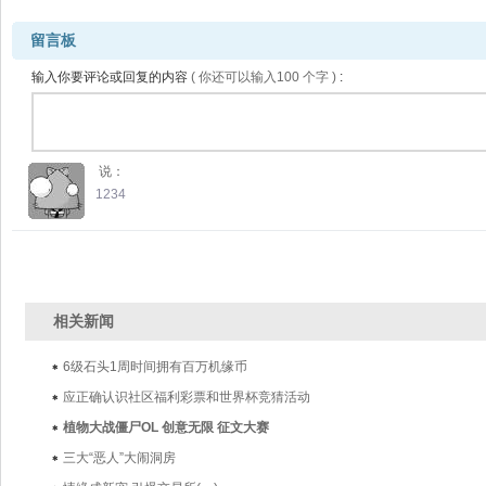
留言板
输入你要评论或回复的内容
( 
你还可以输入
100 
个字 )
:
说：
1234
相关新闻
6级石头1周时间拥有百万机缘币
应正确认识社区福利彩票和世界杯竞猜活动
植物大战僵尸OL 创意无限 征文大赛
三大“恶人”大闹洞房