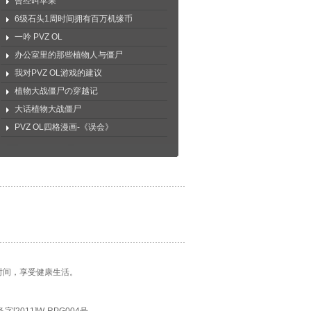
曾经叫苹果
6级石头1周时间拥有百万机缘币
一吟 PVZ OL
办公室里的那些植物人与僵尸
我对PVZ OL游戏的建议
植物大战僵尸の穿越记
大话植物大战僵尸
PVZ OL四格漫画-《误会》
间，享受健康生活。 