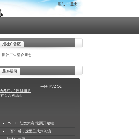
帮助
登出
报社广告区
报社广告部欢迎您
最热新闻
一吟 PVZ OL
6级石头1周时间拥
有百万机缘币
PVZ OL征文大赛 投票开始啦
一百年后，这里己成为河流……